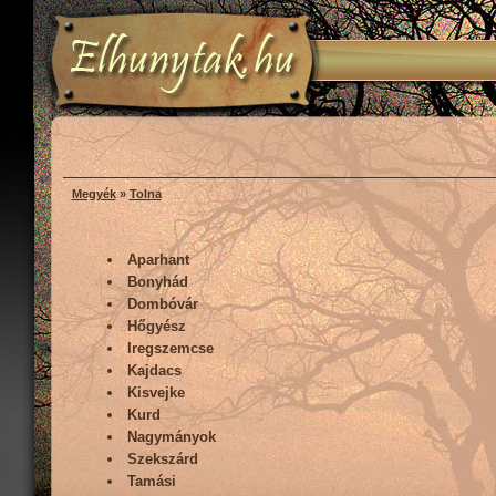
Megyék
»
Tolna
Aparhant
Bonyhád
Dombóvár
Hőgyész
Iregszemcse
Kajdacs
Kisvejke
Kurd
Nagymányok
Szekszárd
Tamási