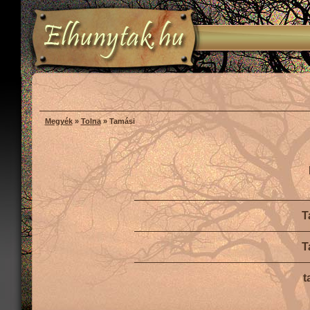
Megyék
»
Tolna
» Tamási
T
T
t