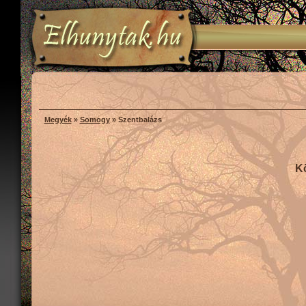
Megyék
»
Somogy
» Szentbalázs
K