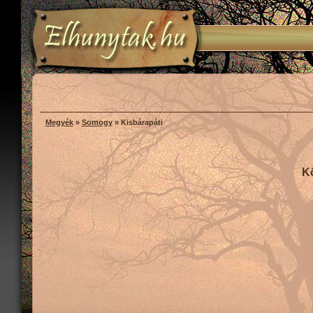
Megyék
»
Somogy
» Kisbárapáti
K