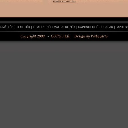
www.khvuz.hu
ORMÁCIÓK
|
TEMETŐK
|
TEMETKEZÉSI VÁLLALKOZÓK
|
KAPCSOLÓDÓ OLDALAK
|
IMPRES