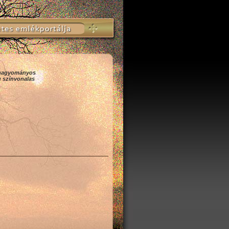
s hagyományos
g színvonalas