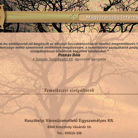
k.hu emlékportál jól kiegészíti az elhunyt hozzátartozónkról történő megemlékezé
llemisége méltó szeretteink emlékének megőrzésére, a temetkezési szolgáltatók pedi
szolgáltatással bővíthetik kegyeleti kínálatukat.”
Puskás Béla
a
Somogy Temetkezési Kft
. ügyvezető igazgatója
Temetkezési szolgáltatók
Keszthelyi Városüzemeltető Egyszemélyes Kft.
8360 Keszthely Vásártér 10.
Tel.: 83/515-338