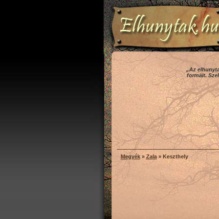
„Az elhunyta
formáit. Sze
Megyék
»
Zala
» Keszthely