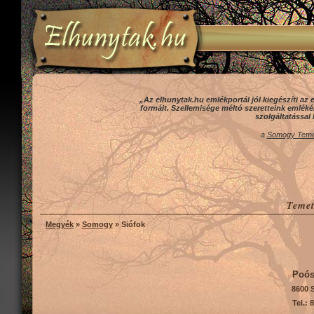
„Az elhunytak.hu emlékportál jól kiegészíti 
formáit. Szellemisége méltó szeretteink emlék
szolgáltatással 
a
Somogy Temet
Temet
Megyék
»
Somogy
» Siófok
Poós
8600 
Tel.: 