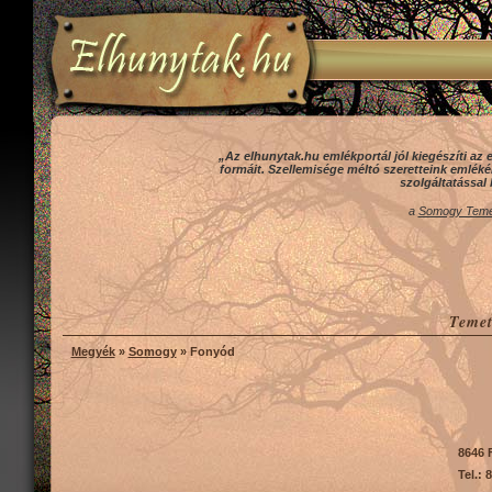
„Az elhunytak.hu emlékportál jól kiegészíti 
formáit. Szellemisége méltó szeretteink emlék
szolgáltatással 
a
Somogy Temet
Temet
Megyék
»
Somogy
» Fonyód
8646 
Tel.: 