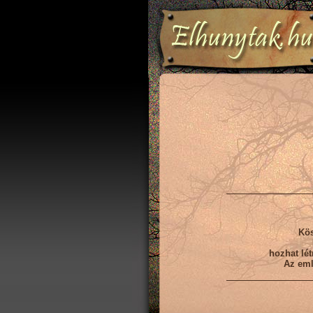
Kös
hozhat lét
Az eml