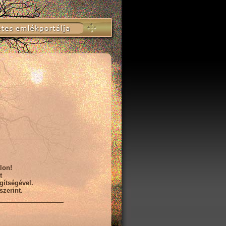
lon!
t
gítségével.
zerint.