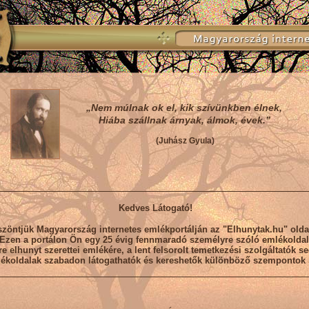
„Nem múlnak ok el, kik szívünkben élnek,
Hiába szállnak árnyak, álmok, évek.”
(Juhász Gyula)
Kedves Látogató!
zöntjük Magyarország internetes emlékportálján az "Elhunytak.hu" olda
Ezen a portálon Ön egy 25 évig fennmaradó személyre szóló emlékoldal
re elhunyt szerettei emlékére, a lent felsorolt temetkezési szolgáltatók se
ékoldalak szabadon látogathatók és kereshetők különböző szempontok s