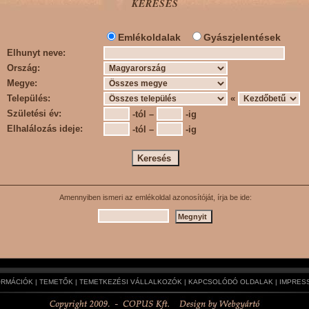
KERESÉS
Emlékoldalak
Gyászjelentések
Elhunyt neve:
Ország:
Megye:
Település:
«
Születési év:
-tól –
-ig
Elhalálozás ideje:
-tól –
-ig
Amennyiben ismeri az emlékoldal azonosítóját, írja be ide:
ORMÁCIÓK
|
TEMETŐK
|
TEMETKEZÉSI VÁLLALKOZÓK
|
KAPCSOLÓDÓ OLDALAK
|
IMPRES